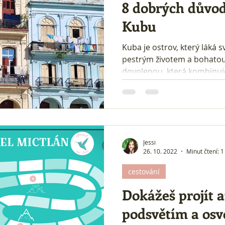
8 dobrých důvod
Kubu
Kuba je ostrov, který láká 
pestrým životem a bohatou 
dovolenou, která kombinuj
jedinečnou kulturu a nezap
skvělá volba. Tady je 8 dův
do svého cestovatelského
Jessi
26. 10. 2022
Minut čtení: 1
cestování
Dokážeš projít 
podsvětím a osv