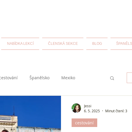
NABÍDKA LEKCÍ
ČLENSKÁ SEKCE
BLOG
ŠPANĚLS
cestování
Španělsko
Mexiko
historie
španělština
Jessi
6. 5. 2025
Minut čtení: 3
cestování
uba