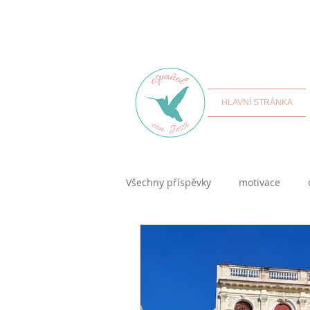
HLAVNÍ STRÁNKA
Všechny příspěvky
motivace
kultura hispanofonních zemí
samostudium španělštiny
K