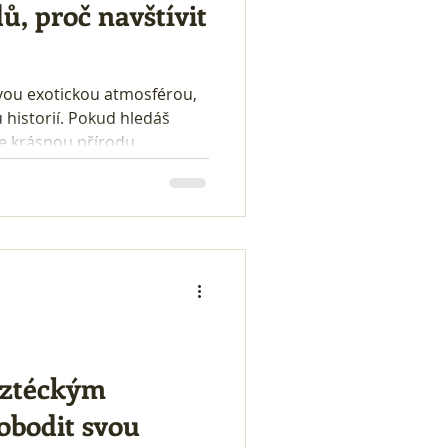
ů, proč navštívit
svou exotickou atmosférou,
historií. Pokud hledáš
e krásnou přírodu,
omenutelné zážitky, Kuba je
odů, proč ji rozhodně zařadit
 seznamu:
aztéckým
obodit svou