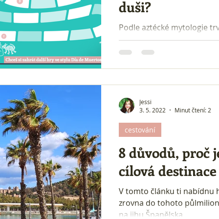
duši?
Podle aztécké mytologie tr
(aztéckého podsvětí) 4 roky
9 patrypodsvětí a v každém 
Troufáš si pokusit se osvob
nejspodnějšího patra Mictlánu a plnit u toho 
španělská cvičení, u kterýc
seznámíš s různorodou slo
Jessi
toho! Říkáš si: "No jo, ale 
3. 5. 2022
Minut čtení: 2
Nevadí! Všechny pokyny js
cestování
španělštiny i v
8 důvodů, proč j
cílová destinace
V tomto článku ti nabídnu 
zrovna do tohoto půlmili
na jihu Španělska.