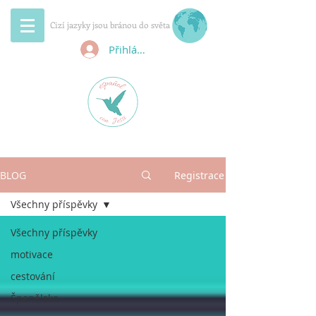
Cizí jazyky jsou bránou do světa
Přihlásit se
BLOG
Registrace
Všechny příspěvky
Všechny příspěvky
motivace
cestování
Španělsko