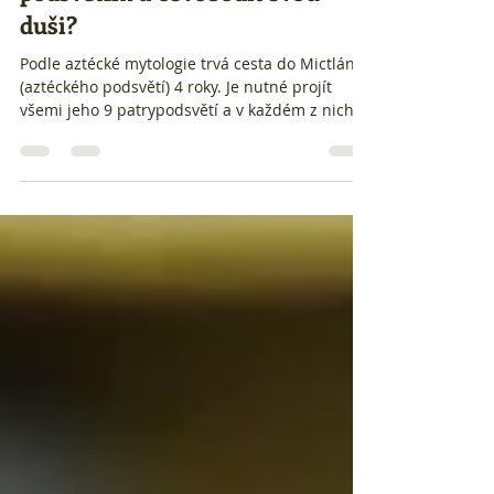
Dokážeš projít aztéckým
podsvětím a osvobodit svou
duši?
Podle aztécké mytologie trvá cesta do Mictlánu
(aztéckého podsvětí) 4 roky. Je nutné projít
všemi jeho 9 patrypodsvětí a v každém z nich
splnit jednu zkoušku. Troufáš si pokusit se
osvobodit svou duši na cestě do
nejspodnějšího patra Mictlánu a plnit u toho
zábavná španělská cvičení, u kterých si
procvičích nebo se seznámíš s různorodou
slovní zásobou? Směle do toho! Říkáš si: "No jo,
ale já neumím španělsky..." Nevadí! Všechny
pokyny jsou tam pro tebe kromě španělštiny i v