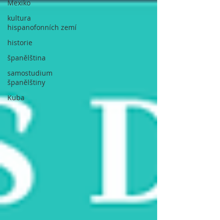
Mexiko
kultura
hispanofonních zemí
historie
španělština
samostudium
španělštiny
Kuba