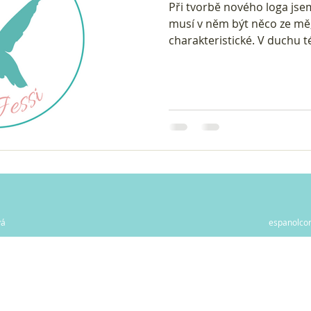
Při tvorbě nového loga jse
musí v něm být něco ze mě,
charakteristické. V duchu t
vá
espanolco