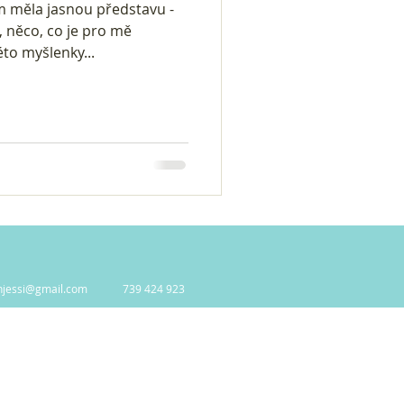
m měla jasnou představu -
 něco, co je pro mě
éto myšlenky...
njessi@gmail.com
739 424 923