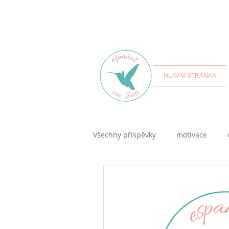
HLAVNÍ STRÁNKA
Všechny příspěvky
motivace
kultura hispanofonních zemí
samostudium španělštiny
K