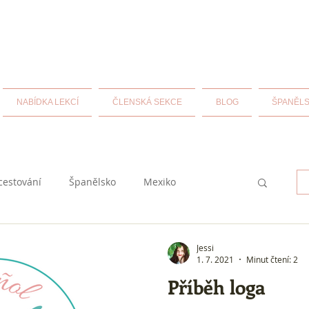
NABÍDKA LEKCÍ
ČLENSKÁ SEKCE
BLOG
ŠPANĚLS
cestování
Španělsko
Mexiko
historie
španělština
Jessi
1. 7. 2021
Minut čtení: 2
Příběh loga
uba