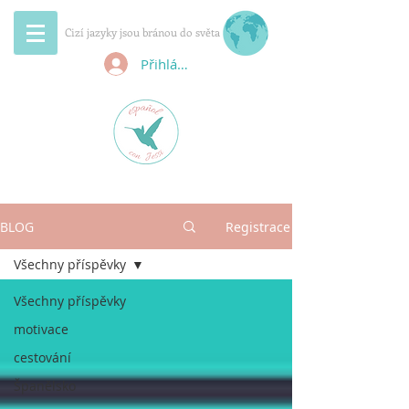
Cizí jazyky jsou bránou do světa
Přihlásit se
BLOG
Registrace
Všechny příspěvky
Všechny příspěvky
motivace
cestování
Španělsko