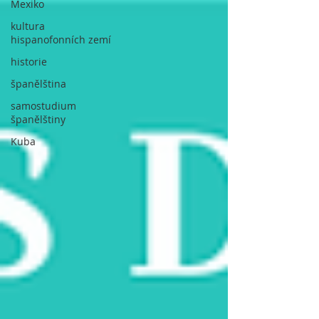
Mexiko
kultura
hispanofonních zemí
historie
španělština
samostudium
španělštiny
Kuba