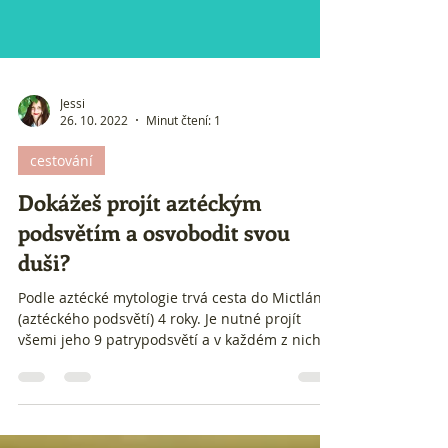
Jessi
26. 10. 2022
Minut čtení: 1
cestování
Dokážeš projít aztéckým
podsvětím a osvobodit svou
duši?
Podle aztécké mytologie trvá cesta do Mictlánu
(aztéckého podsvětí) 4 roky. Je nutné projít
všemi jeho 9 patrypodsvětí a v každém z nich
splnit jednu zkoušku. Troufáš si pokusit se
osvobodit svou duši na cestě do
nejspodnějšího patra Mictlánu a plnit u toho