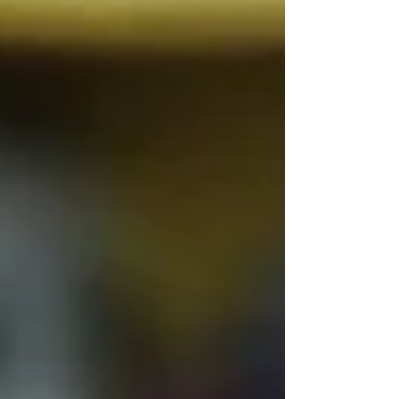
zábavná španělská cvičení, u kterých si
procvičích nebo se seznámíš s různorodou
slovní zásobou? Směle do toho! Říkáš si: "No jo,
ale já neumím španělsky..." Nevadí! Všechny
pokyny jsou tam pro tebe kromě španělštiny i v