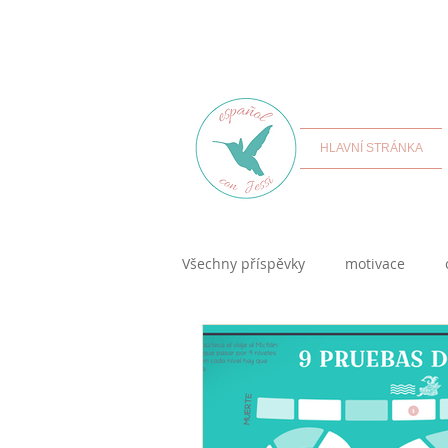
HLAVNÍ STRÁNKA
Všechny příspěvky
motivace
kultura hispanofonních zemí
samostudium španělštiny
K