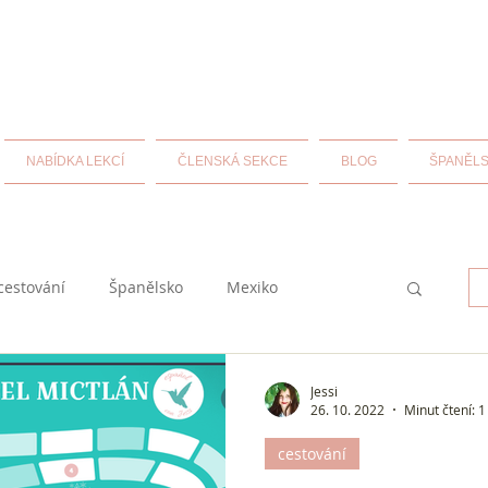
NABÍDKA LEKCÍ
ČLENSKÁ SEKCE
BLOG
ŠPANĚLS
cestování
Španělsko
Mexiko
historie
španělština
Jessi
26. 10. 2022
Minut čtení: 1
cestování
uba