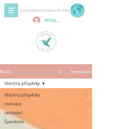
Cizí jazyky jsou bránou do světa
Přihlásit se
BLOG
Registrace
Všechny příspěvky
Všechny příspěvky
motivace
cestování
Španělsko