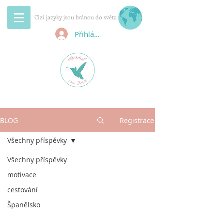
Cizí jazyky jsou bránou do světa
Přihlásit se
BLOG
Registrace
Všechny příspěvky
Všechny příspěvky
motivace
cestování
Španělsko