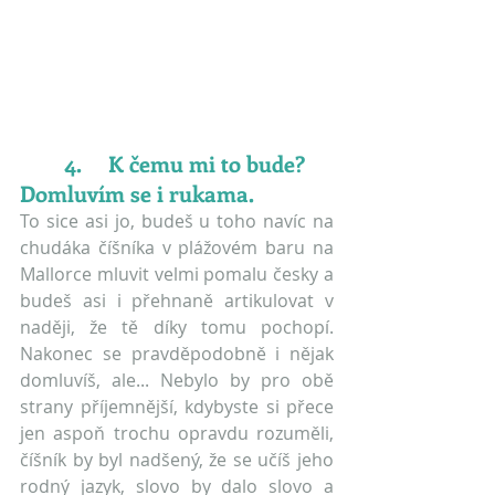
	4.	K čemu mi to bude? 
Domluvím se i rukama.
To sice asi jo, budeš u toho navíc na 
chudáka číšníka v plážovém baru na 
Mallorce mluvit velmi pomalu česky a 
budeš asi i přehnaně artikulovat v 
naději, že tě díky tomu pochopí. 
Nakonec se pravděpodobně i nějak 
domluvíš, ale... Nebylo by pro obě 
strany příjemnější, kdybyste si přece 
jen aspoň trochu opravdu rozuměli, 
číšník by byl nadšený, že se učíš jeho 
rodný jazyk, slovo by dalo slovo a 