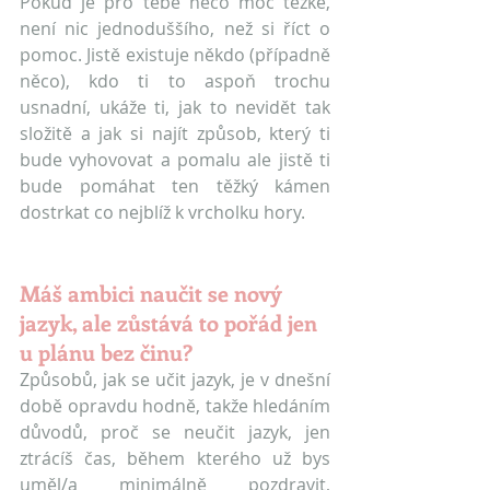
Pokud je pro tebe něco moc těžké, 
není nic jednoduššího, než si říct o 
pomoc. Jistě existuje někdo (případně 
něco), kdo ti to aspoň trochu 
usnadní, ukáže ti, jak to nevidět tak 
složitě a jak si najít způsob, který ti 
bude vyhovovat a pomalu ale jistě ti 
bude pomáhat ten těžký kámen 
dostrkat co nejblíž k vrcholku hory.
Máš ambici naučit se nový 
jazyk, ale zůstává to pořád jen 
u plánu bez činu?
Způsobů, jak se učit jazyk, je v dnešní 
době opravdu hodně, takže hledáním 
důvodů, proč se neučit jazyk, jen 
ztrácíš čas, během kterého už bys 
uměl/a minimálně pozdravit, 