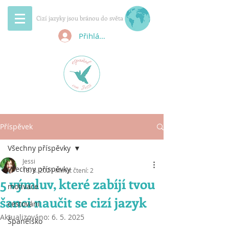
Cizí jazyky jsou bránou do světa
Přihlásit se
Příspěvek
Všechny příspěvky
Jessi
Všechny příspěvky
18. 8. 2021
Minut čtení: 2
5 výmluv, které zabíjí tvou
motivace
šanci naučit se cizí jazyk
cestování
Aktualizováno:
6. 5. 2025
Španělsko