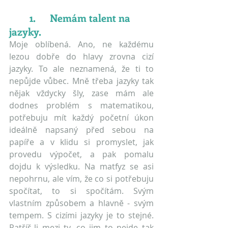
	1.	Nemám talent na 
jazyky.
Moje oblíbená. Ano, ne každému 
lezou dobře do hlavy zrovna cizí 
jazyky. To ale neznamená, že ti to 
nepůjde vůbec. Mně třeba jazyky tak 
nějak vždycky šly, zase mám ale 
dodnes problém s matematikou, 
potřebuju mít každý početní úkon 
ideálně napsaný před sebou na 
papíře a v klidu si promyslet, jak 
provedu výpočet, a pak pomalu 
dojdu k výsledku. Na matfyz se asi 
nepohrnu, ale vím, že co si potřebuju 
spočítat, to si spočítám. Svým 
vlastním způsobem a hlavně - svým 
tempem. S cizími jazyky je to stejné. 
Patříš-li mezi ty, co jim to nejde tak 