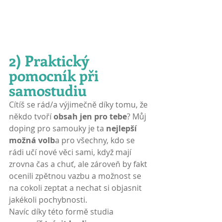
2) Praktický 
pomocník při 
samostudiu
Cítíš se rád/a výjimečně díky tomu, že 
někdo tvoří 
obsah jen pro tebe
? Můj 
doping pro samouky je ta 
nejlepší 
možná volb
a pro všechny, kdo se 
rádi učí nové věci sami, když mají 
zrovna čas a chuť, ale zároveň by fakt 
ocenili zpětnou vazbu a možnost se 
na cokoli zeptat a nechat si objasnit 
jakékoli pochybnosti.
Navíc díky této formě studia 