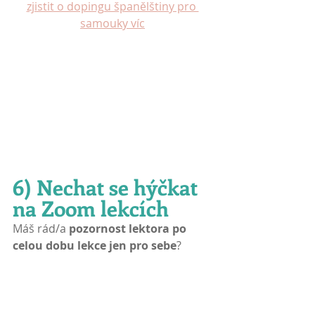
zjistit o dopingu španělštiny pro 
samouky víc
6) Nechat se hýčkat 
na Zoom lekcích
Máš rád/a 
pozornost lektora po 
celou dobu lekce jen pro sebe
? 
Srdečně tě zvu ke společným online 
lekcím na Zoomu, ke kterým 
dostaneš jako bonus svou virtuální 
učebnu plnou zajímavých 