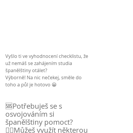
Vyšlo ti ve vyhodnocení checklistu, že 
už nemáš se zahájením studia 
španělštiny otálet?
Výborně! Na nic nečekej, směle do 
toho a půl je hotovo 😀
🆘Potřebuješ se s 
osvojováním si 
španělštiny pomoct?
👉🏻Můžeš využít některou 