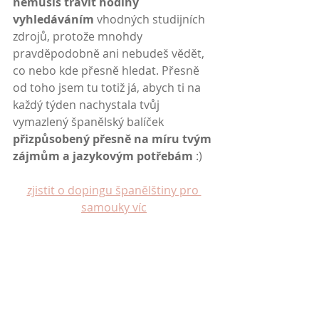
nemusíš trávit hodiny 
vyhledáváním 
vhodných studijních 
zdrojů, protože mnohdy 
pravděpodobně ani nebudeš vědět, 
co nebo kde přesně hledat. Přesně 
od toho jsem tu totiž já, abych ti na 
každý týden nachystala tvůj 
vymazlený španělský balíček 
přizpůsobený přesně na míru tvým 
zájmům a jazykovým potřebám
 :)
zjistit o dopingu španělštiny pro 
samouky víc