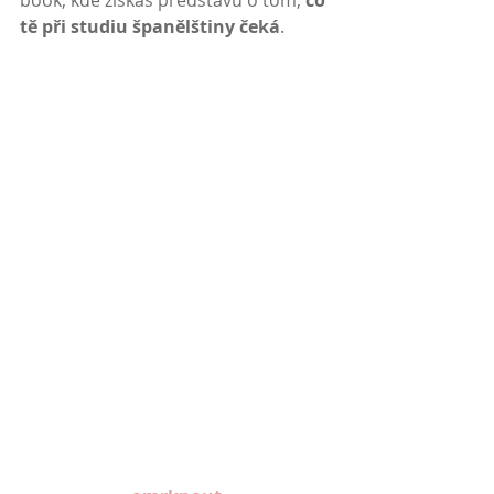
book, kde získáš představu o tom, 
co 
tě při studiu španělštiny čeká
.