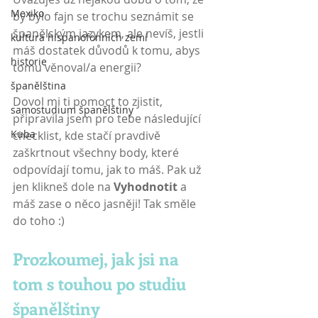
Mexiko
by bylo fajn se trochu seznámit se 
španělským jazykem, ale nevíš, jestli 
kultura hispanofonních zemí
máš dostatek důvodů k tomu, abys 
historie
tomu věnoval/a energii?
španělština
Dovol mi ti pomoct to zjistit, 
samostudium španělštiny
připravila jsem pro tebe následující 
Kuba
checklist, kde stačí pravdivě 
zaškrtnout všechny body, které 
odpovídají tomu, jak to máš. Pak už 
jen klikneš dole na 
Vyhodnotit
 a 
máš zase o něco jasněji! Tak směle 
do toho :)
Prozkoumej, jak jsi na 
tom s touhou po studiu 
španělštiny